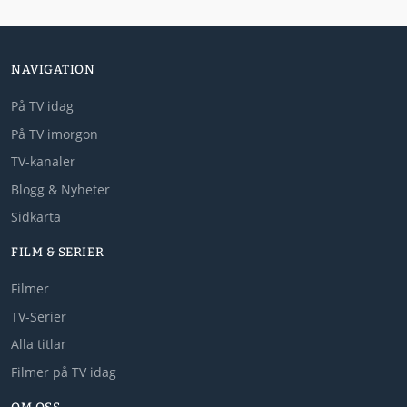
NAVIGATION
På TV idag
På TV imorgon
TV-kanaler
Blogg & Nyheter
Sidkarta
FILM & SERIER
Filmer
TV-Serier
Alla titlar
Filmer på TV idag