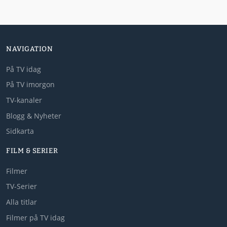
NAVIGATION
På TV idag
På TV imorgon
TV-kanaler
Blogg & Nyheter
Sidkarta
FILM & SERIER
Filmer
TV-Serier
Alla titlar
Filmer på TV idag