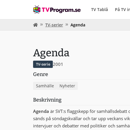
TV Tablå
På TV 
TV-serier
Agenda
Agenda
2001
TV-serie
Genre
Samhälle
Nyheter
Beskrivning
Agenda
är SVT:s flaggskepp för samhällsdebatt 
sänds på söndagskvällar och tar upp veckans vi
intervjuer och debatter med politiker och samh