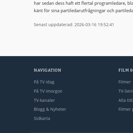
har sedan dess haft ett flertal programledare, 
känt för sina partiledarutfrågningar och partiled
Senast uppdaterad: 2026-03-16 19:52:41
NAVIGATION
FILM &
På TV idag
Filmer
På TV imorgon
TV-Seri
TV-kanaler
Alla tit
Blogg & Nyheter
Filmer 
Sidkarta