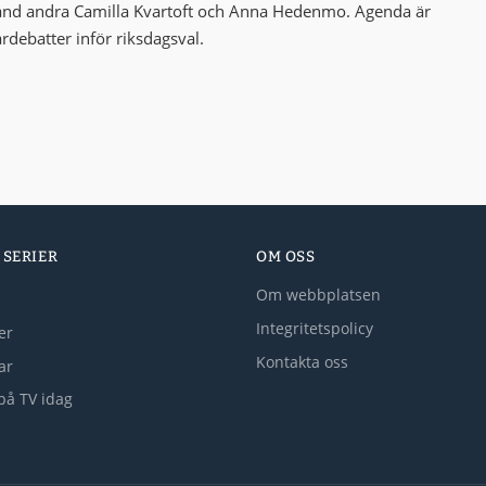
bland andra Camilla Kvartoft och Anna Hedenmo. Agenda är
ardebatter inför riksdagsval.
 SERIER
OM OSS
Om webbplatsen
Integritetspolicy
er
Kontakta oss
lar
på TV idag