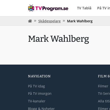
TV Tablå
På TV 
Skådespelare
Mark Wahlberg
Mark Wahlberg
NAVIGATION
FILM &
På TV idag
Filmer
På TV imorgon
TV-Seri
TV-kanaler
Alla tit
Blogg & Nyheter
Filmer 