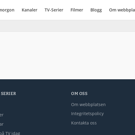
imorgon
Kanaler
TV-Serier
Filmer
Blogg
Om webbpla
 SERIER
OM OSS
Om webbplatsen
Integritetspolicy
er
Kontakta oss
lar
på TV idag