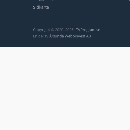
Sidkarta
Copyright © 2020–2026 ·
TVProgram.se
En del av
Årsunda Webbinvest AB