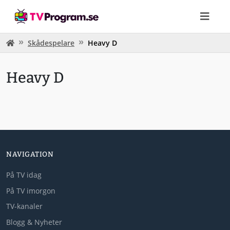
Skådespelare
Heavy D
Heavy D
NAVIGATION
På TV idag
På TV imorgon
TV-kanaler
Blogg & Nyheter