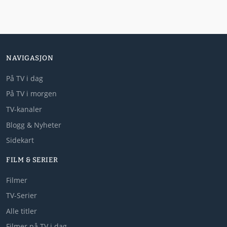
NAVIGASJON
På TV i dag
På TV i morgen
TV-kanaler
Blogg & Nyheter
Sidekart
FILM & SERIER
Filmer
TV-Serier
Alle titler
Filmer på TV i dag