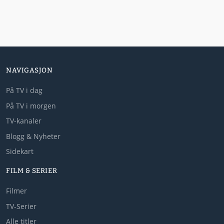
NAVIGASJON
På TV i dag
På TV i morgen
TV-kanaler
Blogg & Nyheter
Sidekart
FILM & SERIER
Filmer
TV-Serier
Alle titler