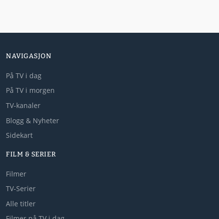
NAVIGASJON
På TV i dag
På TV i morgen
TV-kanaler
Blogg & Nyheter
Sidekart
FILM & SERIER
Filmer
TV-Serier
Alle titler
Filmer på TV i dag