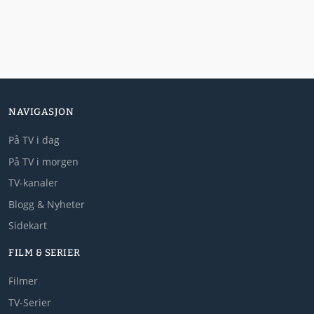
NAVIGASJON
På TV i dag
På TV i morgen
TV-kanaler
Blogg & Nyheter
Sidekart
FILM & SERIER
Filmer
TV-Serier