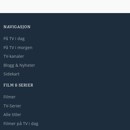
NAVIGASJON
På TV i dag
På TV i morgen
TV-kanaler
Blogg & Nyheter
Sidekart
FILM & SERIER
Filmer
TV-Serier
Alle titler
Filmer på TV i dag