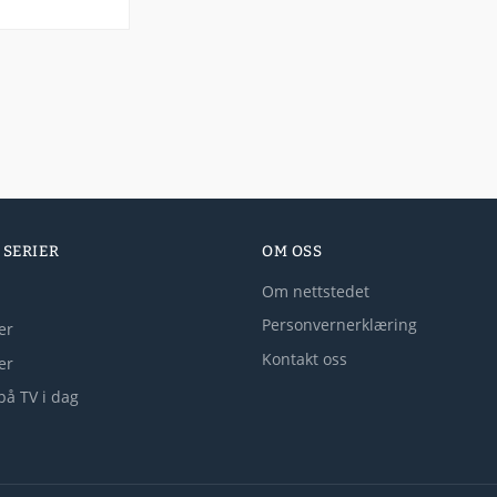
 SERIER
OM OSS
Om nettstedet
Personvernerklæring
er
Kontakt oss
ler
på TV i dag