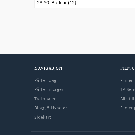
23:50
Buduar (12)
NAVIGASJON
FILM &
På TV i dag
Filmer
På TV i morgen
TV-Seri
TV-kanaler
Alle tit
Blogg & Nyheter
Filmer 
Sidekart