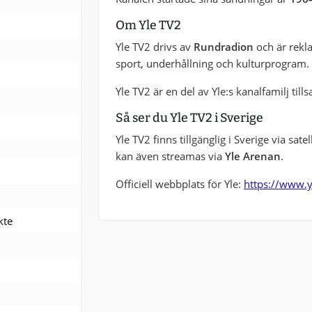
Om Yle TV2
Yle TV2 drivs av
Rundradion
och är rekl
sport, underhållning och kulturprogram.
Yle TV2 är en del av Yle:s kanalfamilj t
Så ser du Yle TV2 i Sverige
Yle TV2 finns tillgänglig i Sverige via sa
kan även streamas via
Yle Arenan
.
Officiell webbplats för Yle:
https://www.yl
kte