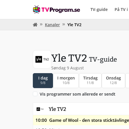
TV-guide
På TV 
Kanaler
Yle TV2
Yle TV2
TV-guide
Søndag 9 August
I dag
I morgen
Tirsdag
Onsdag
9/8
10/8
11/8
12/8
Vis programmer som allerede er sendt
Yle TV2
10:00
Game of Wool - den stora sticktävling