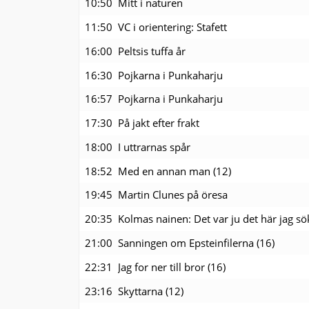
10:50
Mitt i naturen
11:50
VC i orientering: Stafett
16:00
Peltsis tuffa år
16:30
Pojkarna i Punkaharju
16:57
Pojkarna i Punkaharju
17:30
På jakt efter frakt
18:00
I uttrarnas spår
18:52
Med en annan man (12)
19:45
Martin Clunes på öresa
20:35
Kolmas nainen: Det var ju det här jag sö
21:00
Sanningen om Epsteinfilerna (16)
22:31
Jag for ner till bror (16)
23:16
Skyttarna (12)