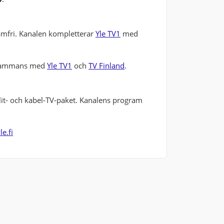
amfri. Kanalen kompletterar
Yle TV1
med
illsammans med
Yle TV1
och
TV Finland
.
tellit- och kabel-TV-paket. Kanalens program
e.fi