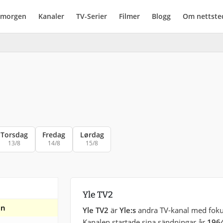
i morgen
Kanaler
TV-Serier
Filmer
Blogg
Om nettste
Torsdag
Fredag
Lørdag
13/8
14/8
15/8
Yle TV2
en
Yle TV2
är
Yle:s
andra TV-kanal med fokus
Kanalen startade sina sändningar år
196