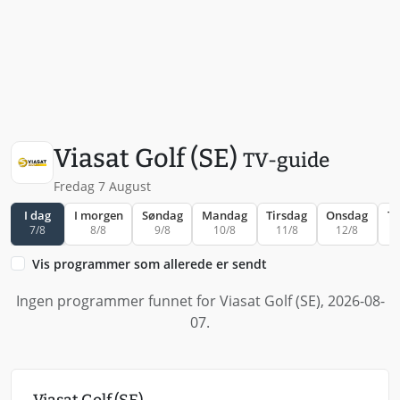
Viasat Golf (SE)
TV-guide
Fredag 7 August
I dag
I morgen
Søndag
Mandag
Tirsdag
Onsdag
To
7/8
8/8
9/8
10/8
11/8
12/8
Vis programmer som allerede er sendt
Ingen programmer funnet for Viasat Golf (SE), 2026-08-
07.