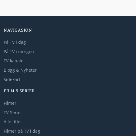
NAVIGASJON
På TV i dag
På TV i morgen
TV-kanaler
Blogg & Nyheter
Sidekart
FILM & SERIER
Filmer
TV-Serier
Alle titler
Filmer på TV i dag