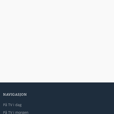
NAVIGASJON
På TV i dag
På TV i morgen