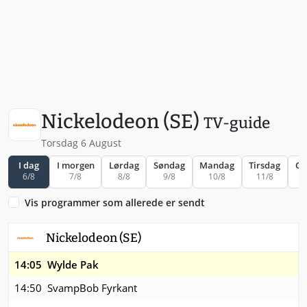
Nickelodeon (SE)
TV-guide
Torsdag 6 August
I dag
I morgen
Lørdag
Søndag
Mandag
Tirsdag
On
6/8
7/8
8/8
9/8
10/8
11/8
1
Vis programmer som allerede er sendt
Nickelodeon (SE)
14:05
Wylde Pak
14:50
SvampBob Fyrkant