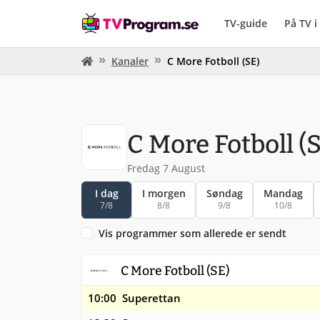
TV-guide
På TV 
Kanaler
C More Fotboll (SE)
C More Fotboll (
Fredag 7 August
I dag
I morgen
Søndag
Mandag
7/8
8/8
9/8
10/8
Vis programmer som allerede er sendt
C More Fotboll (SE)
10:00
Superettan