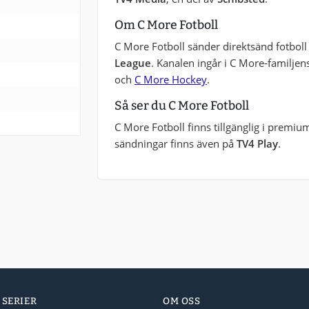
Om C More Fotboll
C More Fotboll sänder direktsänd fotboll
League
. Kanalen ingår i C More-familj
och
C More Hockey
.
Så ser du C More Fotboll
C More Fotboll finns tillgänglig i premium
sändningar finns även på
TV4 Play
.
 SERIER
OM OSS