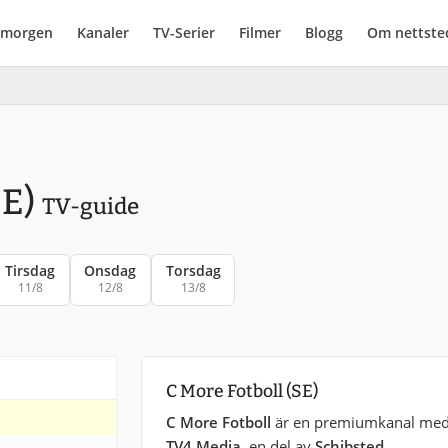
i morgen
Kanaler
TV-Serier
Filmer
Blogg
Om nettste
SE)
TV-guide
Tirsdag
Onsdag
Torsdag
11/8
12/8
13/8
C More Fotboll (SE)
C More Fotboll
är en premiumkanal med f
TV4 Media
, en del av
Schibsted
.