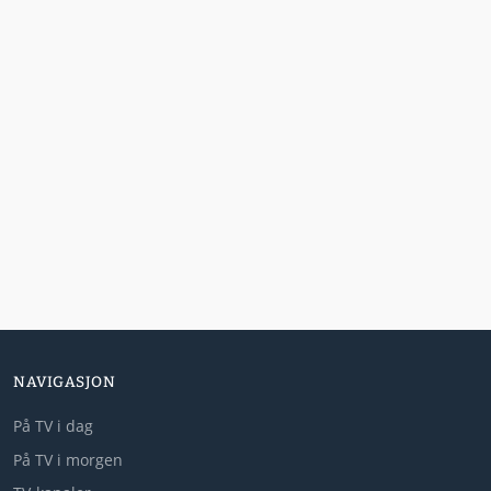
NAVIGASJON
På TV i dag
På TV i morgen