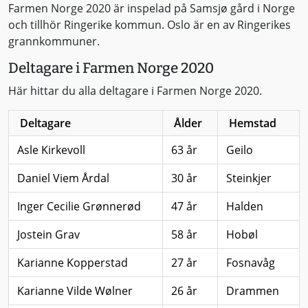
Farmen Norge 2020 är inspelad på Samsjø gård i Norge
och tillhör Ringerike kommun. Oslo är en av Ringerikes
grannkommuner.
Deltagare i Farmen Norge 2020
Här hittar du alla deltagare i Farmen Norge 2020.
Deltagare
Ålder
Hemstad
Asle Kirkevoll
63 år
Geilo
Daniel Viem Årdal
30 år
Steinkjer
Inger Cecilie Grønnerød
47 år
Halden
Jostein Grav
58 år
Hobøl
Karianne Kopperstad
27 år
Fosnavåg
Karianne Vilde Wølner
26 år
Drammen