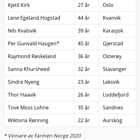
Kjetil Kirk
27 år
Oslo
Lene Egeland Hogstad
44 år
Kvanvik
Nils Kvalsvik
39 år
Karasjok
Per Gunvald Haugen*
45 år
Gjerstad
Raymond Røskeland
36 år
Osterøy
Sanna Khursheed
32 år
Stavanger
Sindre Nyeng
23 år
Leksvik
Thor Haavik
26 år
Loddefjord
Tove Moss Lohne
35 år
Sandnes
Wiktoria Rønning
22 år
Aurskog
* Vinnare av Farmen Norge 2020