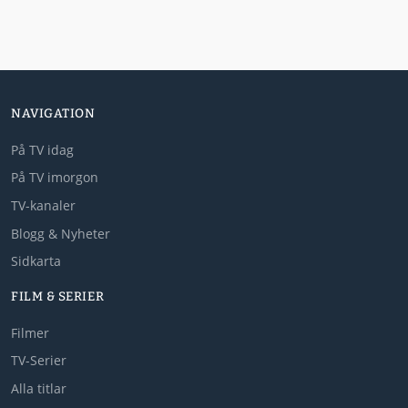
NAVIGATION
På TV idag
På TV imorgon
TV-kanaler
Blogg & Nyheter
Sidkarta
FILM & SERIER
Filmer
TV-Serier
Alla titlar