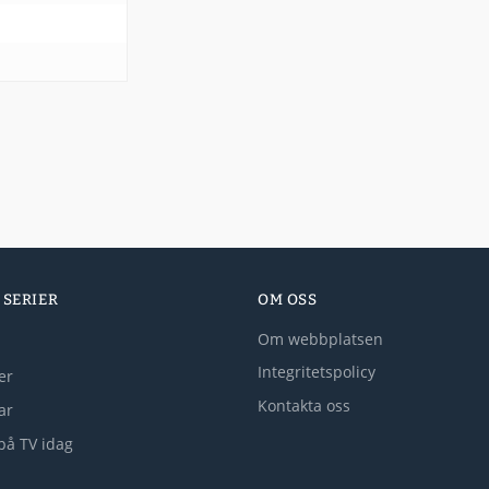
 SERIER
OM OSS
Om webbplatsen
Integritetspolicy
er
Kontakta oss
lar
på TV idag