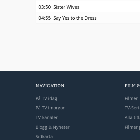
03:50
Sister Wives
04:55
Say Yes to the Dress
NAVIGATION
FILM &
På TV idag
Filmer
På TV imorgon
TV-Seri
TV-kanaler
Alla tit
Blogg & Nyheter
Filmer 
Sidkarta