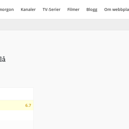
imorgon
Kanaler
TV-Serier
Filmer
Blogg
Om webbpla
lå
6.7