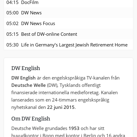
04:15
DocFilm
05:00
DW News
05:02
DW News Focus
05:15
Best of DW-online Content
05:30
Life in Germany’s Largest Jewish Retirement Home
DW English
DW English
är den engelskspråkiga TV-kanalen från
Deutsche Welle
(DW), Tysklands offentligt
finansierade internationella medieföretag. Kanalen
lanserades som en 24-timmars engelskspråkig
nyhetskanal den
22 juni 2015
.
Om DW English
Deutsche Welle grundades
1953
och har sitt
huvudkontor i Bonn med kontor i Berlin och 16 andra