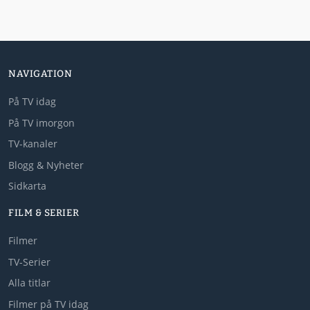
NAVIGATION
På TV idag
På TV imorgon
TV-kanaler
Blogg & Nyheter
Sidkarta
FILM & SERIER
Filmer
TV-Serier
Alla titlar
Filmer på TV idag