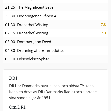
21:25
The Magnificent Seven
23:30
Dødbringende våben 4
01:30
Drabschef Wisting
7.3
02:15
Drabschef Wisting
7.3
03:00
Dommer John Deed
04:30
Dronning af drømmeslottet
05:10
Udsendelsesophør
DR1
DR1
är Danmarks huvudkanal och äldsta TV-kanal.
Kanalen drivs av
DR
(Danmarks Radio) och startade
sina sändningar år
1951
.
Om DR1