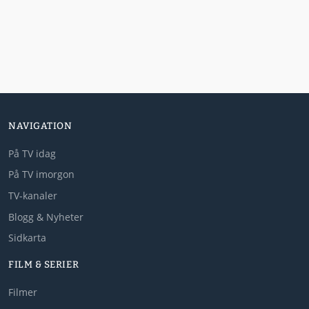
NAVIGATION
På TV idag
På TV imorgon
TV-kanaler
Blogg & Nyheter
Sidkarta
FILM & SERIER
Filmer