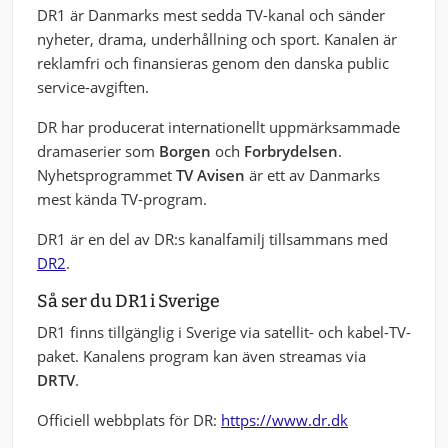
DR1 är Danmarks mest sedda TV-kanal och sänder
nyheter, drama, underhållning och sport. Kanalen är
reklamfri och finansieras genom den danska public
service-avgiften.
DR har producerat internationellt uppmärksammade
dramaserier som
Borgen
och
Forbrydelsen
.
Nyhetsprogrammet
TV Avisen
är ett av Danmarks
mest kända TV-program.
DR1 är en del av DR:s kanalfamilj tillsammans med
DR2
.
Så ser du DR1 i Sverige
DR1 finns tillgänglig i Sverige via satellit- och kabel-TV-
paket. Kanalens program kan även streamas via
DRTV
.
Officiell webbplats för DR:
https://www.dr.dk