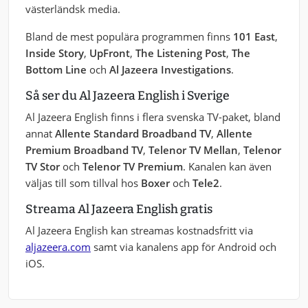
västerländsk media.
Bland de mest populära programmen finns
101 East
,
Inside Story
,
UpFront
,
The Listening Post
,
The
Bottom Line
och
Al Jazeera Investigations
.
Så ser du Al Jazeera English i Sverige
Al Jazeera English finns i flera svenska TV-paket, bland
annat
Allente Standard Broadband TV
,
Allente
Premium Broadband TV
,
Telenor TV Mellan
,
Telenor
TV Stor
och
Telenor TV Premium
. Kanalen kan även
väljas till som tillval hos
Boxer
och
Tele2
.
Streama Al Jazeera English gratis
Al Jazeera English kan streamas kostnadsfritt via
aljazeera.com
samt via kanalens app för Android och
iOS.