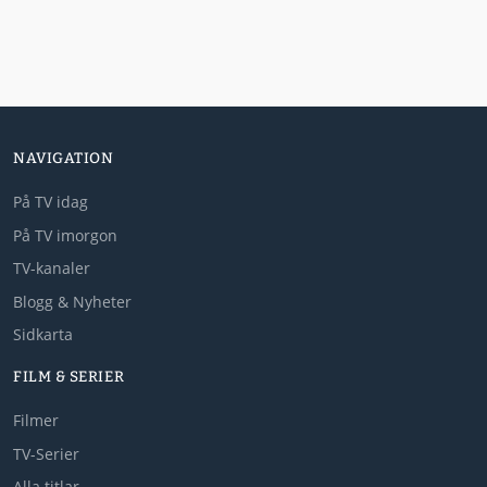
NAVIGATION
På TV idag
På TV imorgon
TV-kanaler
Blogg & Nyheter
Sidkarta
FILM & SERIER
Filmer
TV-Serier
Alla titlar