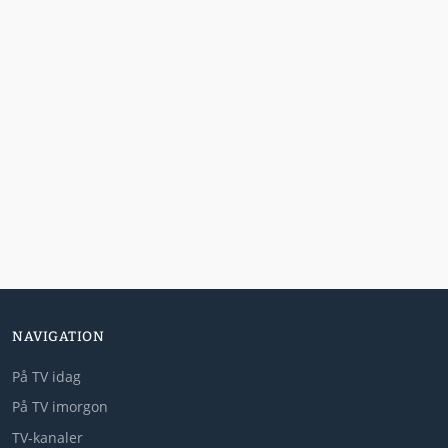
NAVIGATION
På TV idag
På TV imorgon
TV-kanaler