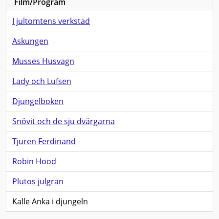
Film/Program
I jultomtens verkstad
Askungen
Musses Husvagn
Lady och Lufsen
Djungelboken
Snövit och de sju dvärgarna
Tjuren Ferdinand
Robin Hood
Plutos julgran
Kalle Anka i djungeln