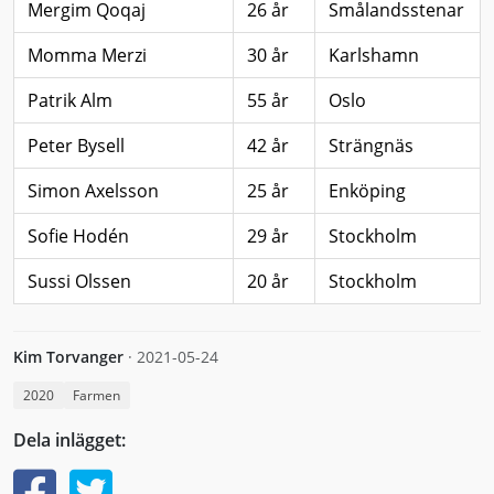
Mergim Qoqaj
26 år
Smålandsstenar
Momma Merzi
30 år
Karlshamn
Patrik Alm
55 år
Oslo
Peter Bysell
42 år
Strängnäs
Simon Axelsson
25 år
Enköping
Sofie Hodén
29 år
Stockholm
Sussi Olssen
20 år
Stockholm
Kim Torvanger
·
2021-05-24
2020
Farmen
Dela inlägget: