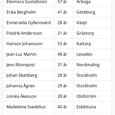
Eleonora Gustafsson
57 år
Arboga
Erika Bergholm
41 år
Göteborg
Esmeralda Gyllensvärd
28 år
Växjö
Fredrik Andersson
21 år
Grästorp
Haroon Johansson
53 år
Kattarp
Jean-Luc Martin
48 år
Lessebo
Jens Rönnqvist
31 år
Nordmaling
Johan Skattberg
28 år
Stockholm
Johanna Ågren
29 år
Stockholm
Linnéa Åkesson
28 år
Olofström
Madeleine Svedelius
40 år
Eskilstuna