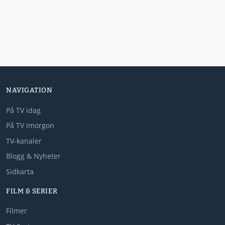
NAVIGATION
På TV idag
På TV imorgon
TV-kanaler
Blogg & Nyheter
Sidkarta
FILM & SERIER
Filmer